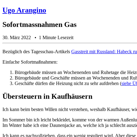
Ugo Arangino
Sofortmassnahmen Gas
30. März 2022
1 Minute Lesezeit
Bezüglich des Tagesschau-Artikels
Gasstreit mit Russland: Habeck r
Einfache Sofortmaßnahmen:
Bürogebäude müssen an Wochenenden und Ruhetage die Heizun
Bürogebäude und Geschäfte müssen an Wochenenden und Ruhet
Geschäfte dürfen die Heizung nicht zu sehr aufdrehen (
siehe Ü
Übersteuern in Kaufhäusern
Ich kann beim besten Willen nicht verstehen, weshalb Kaufhäuser, w
Im Sommer bin ich leicht bekleidet, komme von der warmen Außenluft 
Im Winter habe ich eine Daunenjacke an, welche ich ja schlecht auszi
Ich kann es nachvollziehen, dass ein wenig reguliert wird. Aber die