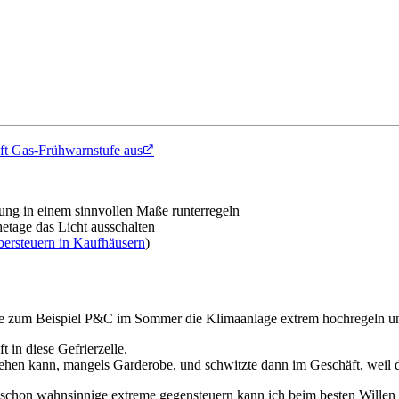
uft Gas-Frühwarnstufe aus
g in einem sinnvollen Maße runterregeln
age das Licht ausschalten
bersteuern in Kaufhäusern
)
ie zum Beispiel P&C im Sommer die Klimaanlage extrem hochregeln und
in diese Gefrierzelle.
ehen kann, mangels Garderobe, und schwitzte dann im Geschäft, weil di
se schon wahnsinnige extreme gegensteuern kann ich beim besten Willen 